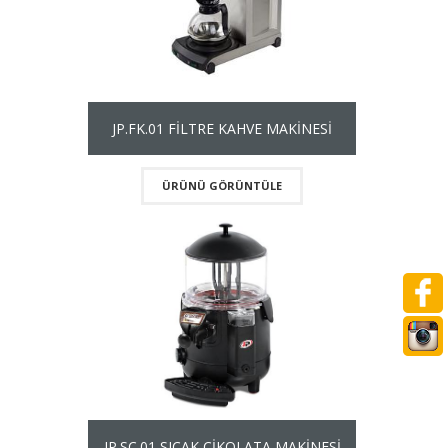
JP.FK.01 FİLTRE KAHVE MAKİNESİ
ÜRÜNÜ GÖRÜNTÜLE
JP.SC.01 SICAK ÇİKOLATA MAKİNESİ